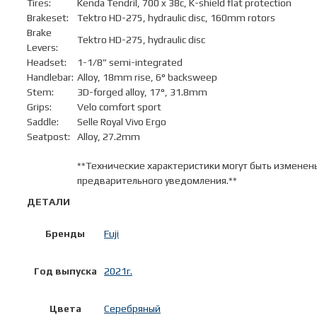
Tires:
Kenda Tendril, 700 x 38c, K-shield flat protection
Brakeset:
Tektro HD-275, hydraulic disc, 160mm rotors
Brake
Tektro HD-275, hydraulic disc
Levers:
Headset:
1-1/8” semi-integrated
Handlebar:
Alloy, 18mm rise, 6° backsweep
Stem:
3D-forged alloy, 17°, 31.8mm
Grips:
Velo comfort sport
Saddle:
Selle Royal Vivo Ergo
Seatpost:
Alloy, 27.2mm
**Технические характеристики могут быть изменен
предварительного уведомления.**
ДЕТАЛИ
Бренды
Fuji
Год выпуска
2021г.
Цвета
Серебряный