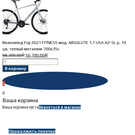
Велосипед Fuji 2021 FITNESS мод. ABSOLUTE 1.7 USA A2-SL р. 19
цв. теплый металлик 700x35c
68,200.00
56,700.00
Р
Р
Количество
товара
В корзину
Велосипед
Fuji
0
2021
FITNESS
0
мод.
Ваша корзина
ABSOLUTE
Ваша корзина пуста
Вернуться в магазин
1.7
USA
A2-
SL
Продолжить покупки