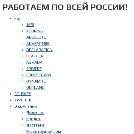
РАБОТАЕМ ПО ВСЕЙ РОССИИ!
Перейти
к
содержимому
Fuji
JARI
TOURING
ABSOLUTE
ADVENTURE
DECLARATION
FEATHER
NEVADA
SPORTIF
CROSSTOWN
DYNAMITE
OUTLAND
SE-BIKES
TWITTER
О компании
Дилерам
Кредит
Доставка
Мы сотрудничаем