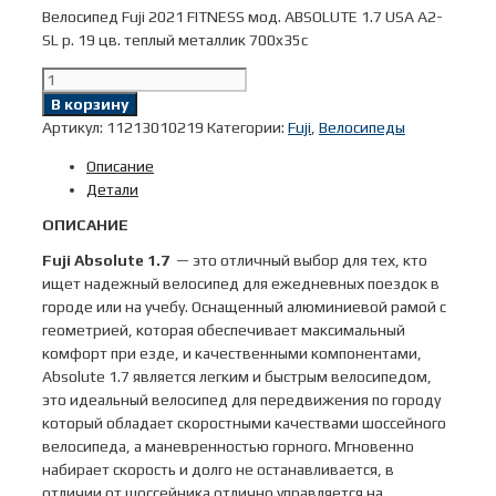
Велосипед Fuji 2021 FITNESS мод. ABSOLUTE 1.7 USA A2-
SL р. 19 цв. теплый металлик 700x35c
Количество
товара
В корзину
Велосипед
Артикул:
11213010219
Категории:
Fuji
,
Велосипеды
Fuji
Описание
2021
Детали
FITNESS
мод.
ОПИСАНИЕ
ABSOLUTE
Fuji Absolute 1.7
— это отличный выбор для тех, кто
1.7
ищет надежный велосипед для ежедневных поездок в
USA
городе или на учебу. Оснащенный алюминиевой рамой с
A2-
геометрией, которая обеспечивает максимальный
SL
комфорт при езде, и качественными компонентами,
р.
Absolute 1.7 является легким и быстрым велосипедом,
19
это идеальный велосипед для передвижения по городу
цв.
который обладает скоростными качествами шоссейного
теплый
велосипеда, а маневренностью горного. Мгновенно
металлик
набирает скорость и долго не останавливается, в
700x35c
отличии от шоссейника отлично управляется на