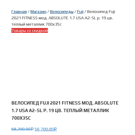
Главная
/
Магазин
/
Велосипеды
/
Fuji
/ Велосипед Fuji
2021 FITNESS мод. ABSOLUTE 1.7 USA A2-SL р. 19 цв.
теплый металлик 700x35c
Товары со скидкой
ВЕЛОСИПЕД FUJI 2021 FITNESS МОД. ABSOLUTE
1.7 USA A2-SL Р. 19 ЦВ. ТЕПЛЫЙ МЕТАЛЛИК
700X35C
68,200.00
56,700.00
Р
Р