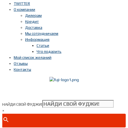
TWITTER
О компании
Дилерам
Кредит
Доставка
Мы сотрудничаем
Информация
Статьи
Что подарить
Мой список желаний
Отзывы
Контакты
Показать телефон
+ 7(***) ***-**-**
НАЙДИ СВОЙ ФУДЖИ!
×