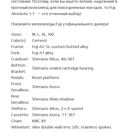
состояния. Поэтому, если вы ищете легкий, надежный и
прочный велосипед для повседневных поездок, то Fuji
Absolute 1.7 — это отличный выбор!
Покупайте велосипеды Fuji у официального дилера!
Sizes:
M, L, XL, XXL
Color(s):
Cement
Frame:
Fuji A2-SL custom butted alloy
Fork:
Fuji A1 alloy
Crankset:
Shimano Altus, 46/30T
Bottom
Shimano sealed cartridge bearing
Bracket:
Pedals:
Resin platform
Front
Shimano Acera
Derailleur:
Rear
Shimano Alivio shadow
Derailleur:
Shifters:
Shimano Altus, 2 x 9-speed
Cassette:
Shimano Acera, 11-36T
Chain:
KMC X9
Wheelset:
Alex double wall rims 32h, stainless spokes