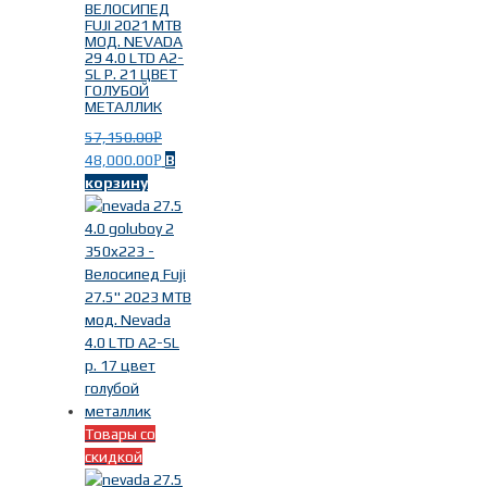
ВЕЛОСИПЕД
FUJI 2021 MTB
МОД. NEVADA
29 4.0 LTD A2-
SL Р. 21 ЦВЕТ
ГОЛУБОЙ
МЕТАЛЛИК
57,150.00
Р
48,000.00
В
Р
Модель
-
корзину
JARI
(4)
Absolute
(6)
CROSSTOWN
(3)
NEVADA
(78)
OUTLAND
(1)
Товары со
Год выпуска
-
скидкой