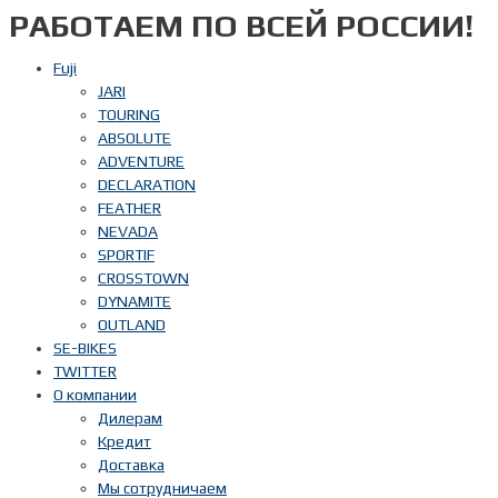
РАБОТАЕМ ПО ВСЕЙ РОССИИ!
Перейти
к
содержимому
Fuji
JARI
TOURING
ABSOLUTE
ADVENTURE
DECLARATION
FEATHER
NEVADA
SPORTIF
CROSSTOWN
DYNAMITE
OUTLAND
SE-BIKES
TWITTER
О компании
Дилерам
Кредит
Доставка
Мы сотрудничаем