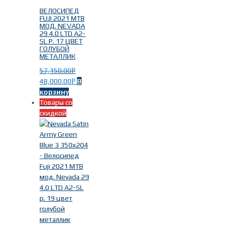
Шоссейные велосипеды
(4)
ВЕЛОСИПЕД
FUJI 2021 MTB
МОД. NEVADA
29 4.0 LTD A2-
SL Р. 17 ЦВЕТ
ГОЛУБОЙ
Пол/Возраст
-
МЕТАЛЛИК
57,150.00
Р
48,000.00
В
Р
Женские
(91)
корзину
Мужские
(89)
Товары со
скидкой
Велосипед на рост
-
Fuji 152-163см шоссейные
(1)
Fuji 160-170см шоссейные
(2)