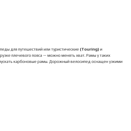
сипеды для путешествий или туристические
(
Touring
)
и
рузке плечевого пояса — можно менять хват. Рамы у таких
ыпускать карбоновые рамы. Дорожный велосипед оснащен узкими
 Brevet, Sportif, Roubax). Так называемые «туринговые»
гажника, полноразмерных крыльев, не говоря уже о
достичь. Нелишним будет в дорогу взять инструмент для
а.