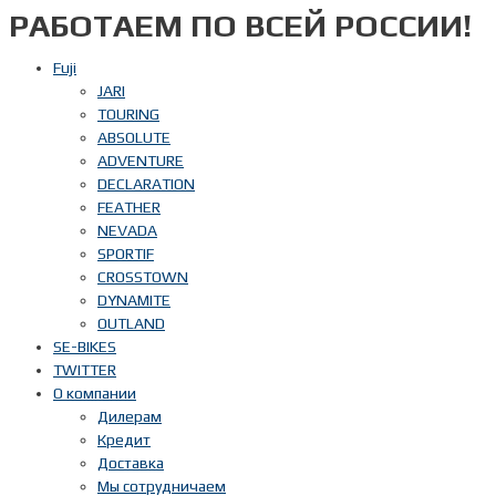
РАБОТАЕМ ПО ВСЕЙ РОССИИ!
Перейти
к
содержимому
Fuji
JARI
TOURING
ABSOLUTE
ADVENTURE
DECLARATION
FEATHER
NEVADA
SPORTIF
CROSSTOWN
DYNAMITE
OUTLAND
SE-BIKES
TWITTER
О компании
Дилерам
Кредит
Доставка
Мы сотрудничаем