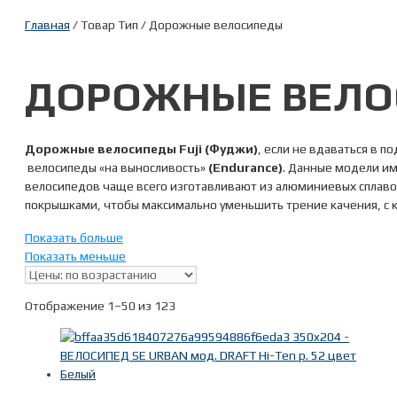
Главная
/ Товар Тип / Дорожные велосипеды
ДОРОЖНЫЕ ВЕЛО
Дорожные велосипеды Fuji (Фуджи)
, если не вдаваться в 
велосипеды «на выносливость»
(
Endurance
)
. Данные модели им
велосипедов чаще всего изготавливают из алюминиевых сплавов
покрышками, чтобы максимально уменьшить трение качения, с 
Велосипеды на выносливость предназначены для физкультурно-о
Показать больше
велосипеды подойдут любителям путешествий (Jari, Touring). Н
Показать меньше
флягодержателе или велокомпьютере.
Прежде чем купить дорожную модель, необходимо определиться,
Отображение 1–50 из 123
ремонта и запчасти. Широкий ассортимент их мы можем тоже п
Менеджеры нашей компании проконсультируют Вас по вопросам 