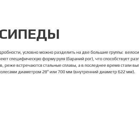
СИПЕДЫ
подробности, условно можно разделить на две большие группы: вело
еют специфическую форму руля (бараний рог), что способствует разг
, реже встречаются стальные сплавы, а в последнее время стали в
колесами диаметром 28″ или 700 мм (внутренний диаметр 622 мм).
здоровительных поездок и для начинающих спортсменов (Gran Fondo,
а них предусмотрена возможность установки заднего и переднего ба
 какие Вы перед собой ставите цели и каких результатов желаете 
редложить.
выбора модели и размера, приобретения в кредит и доставки товар