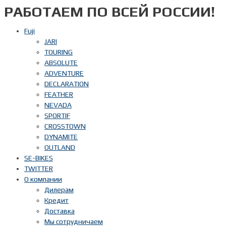
РАБОТАЕМ ПО ВСЕЙ РОССИИ!
Перейти
к
содержимому
Fuji
JARI
TOURING
ABSOLUTE
ADVENTURE
DECLARATION
FEATHER
NEVADA
SPORTIF
CROSSTOWN
DYNAMITE
OUTLAND
SE-BIKES
TWITTER
О компании
Дилерам
Кредит
Доставка
Мы сотрудничаем