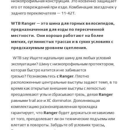
низкопрофильная конструкция. Это косвенно защищает
его от повреждений при езде. Комбинация звездочек у
заднего переключателя — 11-42Т.
WTB Ranger
— это шина для горных велосипедов,
предназначенная для езды по пересеченной
местности. Они хорошо работают на более
мягких, суглинистых трассах и в сухих условиях с
предсказуемым уровнем сцепления.
WTB say: Ищете идеальную шину для любых условий
эксплуатации? Шину с низкопрофильным протектором,
которая быстро катится и не забивается
грязью? Познакомьтесь
с Ranger
. Плотно
расположенные центральные выступы задают темп, в то
время как открытые внешние выступы с легкостью
преодолевают углы и сбрасывают грязь, делая
Ranger
равными trail ace и XC dominator. Дополняющая
комплектацию разнонаправленная прокладка
гарантирует, что
Ranger
будет держаться независимо
от того, преодолевает ли он технические подъемы или
влетает в повороты. Забудьте об условиях трассы
,