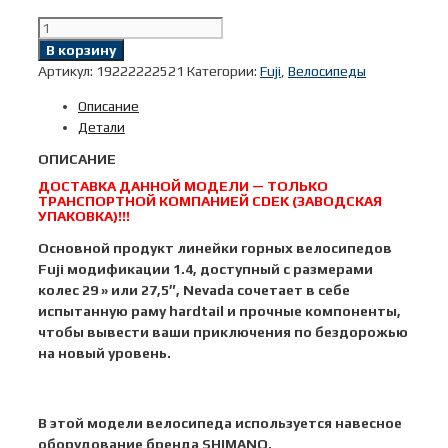
Количество
товара
В корзину
Велосипед
Артикул:
19222222521
Категории:
Fuji
,
Велосипеды
Fuji
Описание
29"
Детали
2023
MTB
ОПИСАНИЕ
мод.
ДОСТАВКА ДАННОЙ МОДЕЛИ — ТОЛЬКО
Nevada
ТРАНСПОРТНОЙ КОМПАНИЕЙ CDEK (ЗАВОДСКАЯ
1.4
УПАКОВКА)!!!
D
Основной продукт линейки горных велосипедов
A2-
Fuji модификации 1.4, доступный с размерами
SL
колес 29 » или 27,5″, Nevada сочетает в себе
р.
испытанную раму hardtail и прочные компоненты,
21
чтобы вывести ваши приключения по бездорожью
цвет
на новый уровень.
коричневый
В этой модели велосипеда используется навесное
оборудование бренда
SHIMANO
.