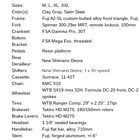
Sizes:
M, L, XL, XXL
Color(s):
Clay Gray, Satin Slate
Frame:
Fuji A2-SL custom-butted alloy front triangle, Fuji 
Fork:
Spinner 300-29er MRT, remote lockout, 100mm
Crankset:
FSA Gamma Pro, 30T
Bottom
FSA Mega Exo, threaded
Bracket:
Pedals:
Resin platform
Rear
New Shimano Deore
Derailleur:
Shifters:
New Shimano Deore, 1 x 10-speed
Cassette:
Sunrace, 11-42T
Chain:
KMC X10
WTB SX19 rims 32H, Formula DC-20 front, DC-22 
Wheelset:
spokes
Tires:
WTB Ranger Comp, 29” x 2.25”, 27tpi
Brakeset:
Tektro HD-M275, 180/160mm rotors
Brake Levers:
Tektro HD-M275
Headset:
1 1/8” sealed bearings
Handlebar:
Fuji flat bar, alloy, 710mm
Stem:
Fuji, forged aluminum, +/-6°