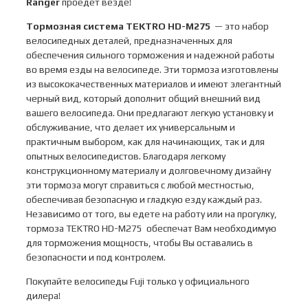
Ranger
проедет везде!
Тормозная система
TEKTRO HD-M275
— это набор
велосипедных деталей, предназначенных для
обеспечения сильного торможения и надежной работы
во время езды на велосипеде. Эти тормоза изготовлены
из высококачественных материалов и имеют элегантный
черный вид, который дополнит общий внешний вид
вашего велосипеда. Они предлагают легкую установку и
обслуживание, что делает их универсальным и
практичным выбором, как для начинающих, так и для
опытных велосипедистов. Благодаря легкому
конструкционному материалу и долговечному дизайну
эти тормоза могут справиться с любой местностью,
обеспечивая безопасную и гладкую езду каждый раз.
Независимо от того, вы едете на работу или на прогулку,
тормоза TEKTRO HD-M275 обеспечат Вам необходимую
для торможения мощность, чтобы Вы оставались в
безопасности и под контролем.
Покупайте велосипеды Fuji только у официального
дилера!