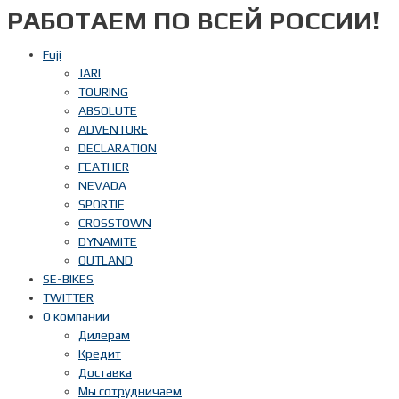
РАБОТАЕМ ПО ВСЕЙ РОССИИ!
Перейти
к
содержимому
Fuji
JARI
TOURING
ABSOLUTE
ADVENTURE
DECLARATION
FEATHER
NEVADA
SPORTIF
CROSSTOWN
DYNAMITE
OUTLAND
SE-BIKES
TWITTER
О компании
Дилерам
Кредит
Доставка
Мы сотрудничаем