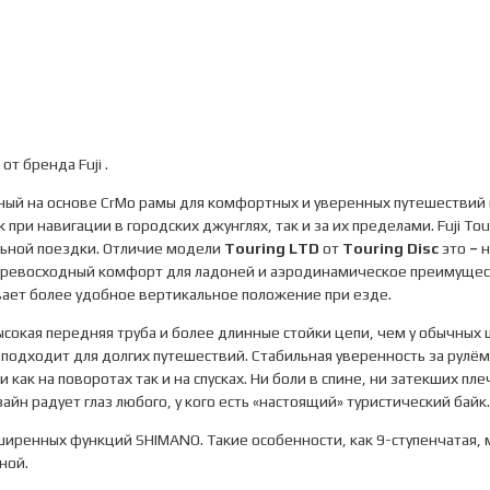
т бренда Fuji .
ный на основе CrMo рамы для комфортных и уверенных путешествий п
ри навигации в городских джунглях, так и за их пределами. Fuji T
льной поездки. Отличие модели
Touring
LTD
от
Touring
Disc
это
–
н
превосходный комфорт для ладоней и аэродинамическое преимуществ
вает более удобное вертикальное положение при езде.
 высокая передняя труба и более длинные стойки цепи, чем у обычны
подходит для долгих путешествий. Стабильная уверенность за рулём
как на поворотах так и на спусках. Ни боли в спине, ни затекших плеч
айн радует глаз любого, у кого есть «настоящий» туристический байк.
иренных функций SHIMANO. Такие особенности, как 9-ступенчатая,
ной.