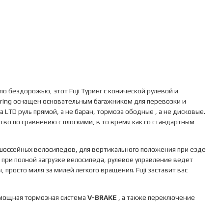
о бездорожью, этот Fuji Туринг с конической рулевой и
ouring оснащен основательным багажником для перевозки и
а LTD руль прямой, а не баран, тормоза ободные , а не дисковые.
о по сравнению с плоскими, в то время как со стандартным
х шоссейных велосипедов, для вертикального положения при езде
 при полной загрузке велосипеда, рулевое управление ведет
, просто миля за милей легкого вращения. Fuji заставит вас
 мощная тормозная система
V-BRAKE
, а также переключение