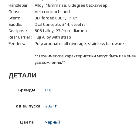
Handlebar:
Alloy, 18mm rise, 6 degree backsweep
Grips:
Velo comfort sport
Stem:
3D-forged 6061, +/-6°
Saddle:
Oval Concepts 344, steel rail
Seatpost:
6061 alloy, 27.2mm diameter
Rear Carrier :
Fuji Alloy with strap
Fenders:
Polycarbonate full coverage, stainless hardware
**Технические характеристики могут быть измене
уведомления.**
ДЕТАЛИ
Бренды
Fuji
Год выпуска
2021г.
Цвета
Чёрный