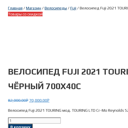
Главная
/
Магазин
/
Велосипеды
/
Fuji
/ Велосипед Fuji 2021 TOUR
Товары со скидкой
ВЕЛОСИПЕД FUJI 2021 TOURI
ЧЁРНЫЙ 700X40C
82,000.00
70,000.00
Р
Р
Велосипед Fuji 2021 TOURING мод. TOURING LTD Cr-Mo Reynolds 5
Количество
товара
В корзину