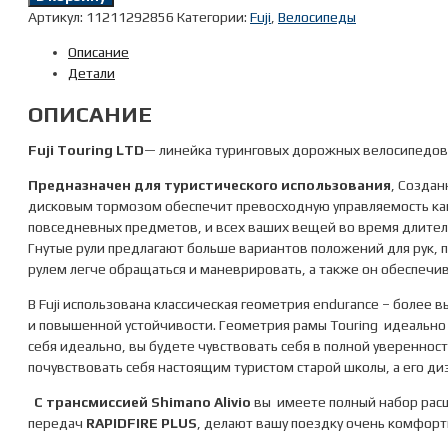
Велосипед
Артикул:
11211292856
Категории:
Fuji
,
Велосипеды
Fuji
Описание
2021
Детали
TOURING
мод.
ОПИСАНИЕ
TOURING
LTD
Fuji Touring
LTD
— линейка туринговых дорожных велосипедов о
Cr-
Mo
Предназначен для туристического использования
, Создан
Reynolds
дисковым тормозом обеспечит превосходную управляемость как п
520
повседневных предметов, и всех ваших вещей во время длите
р.
Гнутые рули предлагают больше вариантов положений для рук, 
56
рулем легче обращаться и маневрировать, а также он обеспечи
цв.
В Fuji использована классическая геометрия endurance – более
чёрный
и повышенной устойчивости. Геометрия рамы Touring идеально 
700x40c
себя идеально, вы будете чувствовать себя в полной уверенности 
почувствовать себя настоящим туристом старой школы, а его диз
С трансмиссией Shimano
Alivio
вы имеете полный набор расш
передач
RAPIDFIRE PLUS
, делают вашу поездку очень комфорт