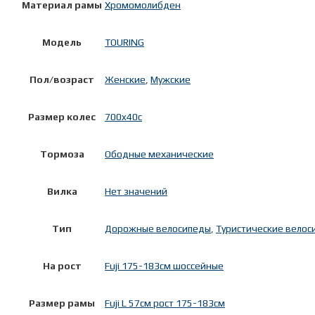
Материал рамы
Хромомолибден
Модель
TOURING
Пол/возраст
Женские
,
Мужские
Размер колес
700x40c
Тормоза
Ободные механические
Вилка
Нет значений
Тип
Дорожные велосипеды
,
Туристические велос
На рост
Fuji 175-183см шоссейные
Размер рамы
Fuji L 57см рост 175-183см