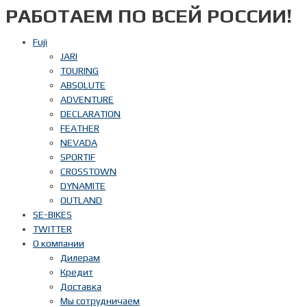
РАБОТАЕМ ПО ВСЕЙ РОССИИ!
Перейти
к
содержимому
Fuji
JARI
TOURING
ABSOLUTE
ADVENTURE
DECLARATION
FEATHER
NEVADA
SPORTIF
CROSSTOWN
DYNAMITE
OUTLAND
SE-BIKES
TWITTER
О компании
Дилерам
Кредит
Доставка
Мы сотрудничаем