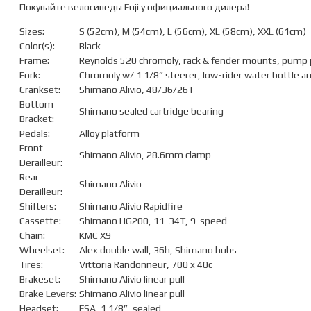
Покупайте велосипеды Fuji у официального дилера!
Sizes:
S (52cm), M (54cm), L (56cm), XL (58cm), XXL (61cm)
Color(s):
Black
Frame:
Reynolds 520 chromoly, rack & fender mounts, pump 
Fork:
Chromoly w/ 1 1/8” steerer, low-rider water bottle 
Crankset:
Shimano Alivio, 48/36/26T
Bottom
Shimano sealed cartridge bearing
Bracket:
Pedals:
Alloy platform
Front
Shimano Alivio, 28.6mm clamp
Derailleur:
Rear
Shimano Alivio
Derailleur:
Shifters:
Shimano Alivio Rapidfire
Cassette:
Shimano HG200, 11-34T, 9-speed
Chain:
KMC X9
Wheelset:
Alex double wall, 36h, Shimano hubs
Tires:
Vittoria Randonneur, 700 x 40c
Brakeset:
Shimano Alivio linear pull
Brake Levers:
Shimano Alivio linear pull
Headset:
FSA, 1 1/8”, sealed