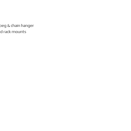
peg & chain hanger
and rack mounts