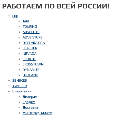
РАБОТАЕМ ПО ВСЕЙ РОССИИ!
Перейти
к
содержимому
Fuji
JARI
TOURING
ABSOLUTE
ADVENTURE
DECLARATION
FEATHER
NEVADA
SPORTIF
CROSSTOWN
DYNAMITE
OUTLAND
SE-BIKES
TWITTER
О компании
Дилерам
Кредит
Доставка
Мы сотрудничаем