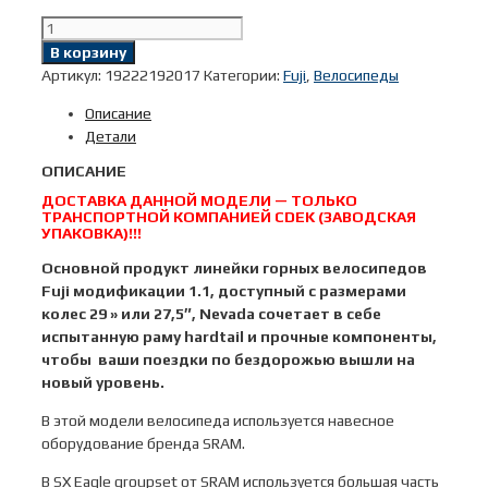
Количество
товара
В корзину
29"
Артикул:
19222192017
Категории:
Fuji
,
Велосипеды
2023
Описание
MTB
Детали
мод.
Nevada
ОПИСАНИЕ
1.1
ДОСТАВКА ДАННОЙ МОДЕЛИ — ТОЛЬКО
D
ТРАНСПОРТНОЙ КОМПАНИЕЙ CDEK (ЗАВОДСКАЯ
A2-
УПАКОВКА)!!!
SL
Основной продукт линейки горных велосипедов
р.
Fuji модификации 1.1, доступный с размерами
17
колес 29 » или 27,5″, Nevada сочетает в себе
цвет
испытанную раму hardtail и прочные компоненты,
тёмно
чтобы ваши поездки по бездорожью вышли на
-
новый уровень.
серый
В этой модели велосипеда используется навесное
оборудование бренда SRAM.
В SX Eagle groupset от SRAM используется большая часть