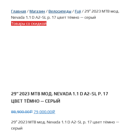
Главная
/
Магазин
/
Велосипеды
/
Fuji
/ 29″ 2023 MTB мод.
Nevada 1.1 D A2-SL р. 17 цвет тёмно — серый
Товары со скидкой
29″ 2023 MTB МОД. NEVADA 1.1 D A2-SL Р. 17
ЦВЕТ ТЁМНО — СЕРЫЙ
88,900.00
79,000.00
Р
Р
29″ 2023 MTB мод. Nevada 1.1 D A2-SL р. 17 цвет тёмно —
серый