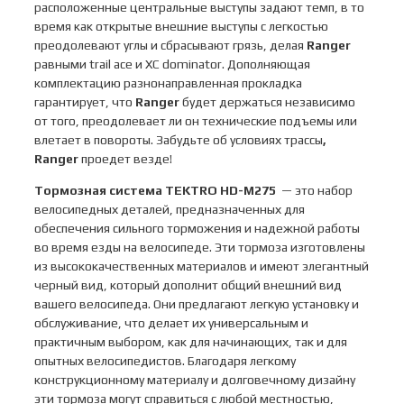
расположенные центральные выступы задают темп, в то
время как открытые внешние выступы с легкостью
преодолевают углы и сбрасывают грязь, делая
Ranger
равными trail ace и XC dominator. Дополняющая
комплектацию разнонаправленная прокладка
гарантирует, что
Ranger
будет держаться независимо
от того, преодолевает ли он технические подъемы или
влетает в повороты. Забудьте об условиях трассы
,
Ranger
проедет везде!
Тормозная система
TEKTRO HD-M275
— это набор
велосипедных деталей, предназначенных для
обеспечения сильного торможения и надежной работы
во время езды на велосипеде. Эти тормоза изготовлены
из высококачественных материалов и имеют элегантный
черный вид, который дополнит общий внешний вид
вашего велосипеда. Они предлагают легкую установку и
обслуживание, что делает их универсальным и
практичным выбором, как для начинающих, так и для
опытных велосипедистов. Благодаря легкому
конструкционному материалу и долговечному дизайну
эти тормоза могут справиться с любой местностью,