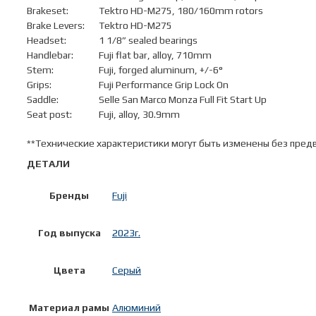
Brakeset:
Tektro HD-M275, 180/160mm rotors
Brake Levers:
Tektro HD-M275
Headset:
1 1/8” sealed bearings
Handlebar:
Fuji flat bar, alloy, 710mm
Stem:
Fuji, forged aluminum, +/-6°
Grips:
Fuji Performance Grip Lock On
Saddle:
Selle San Marco Monza Full Fit Start Up
Seat post:
Fuji, alloy, 30.9mm
**Технические характеристики могут быть изменены без пред
ДЕТАЛИ
Бренды
Fuji
Год выпуска
2023г.
Цвета
Серый
Материал рамы
Алюминий