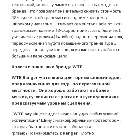
технологий, используемых в высококлассных моделях
бренда, что позволяет значительно снизить стоимость
12-ступенчатой трансмиссии с одним кольцом в
широком диапазоне. Отличает семейство Eagle от 1х11
трансмиссий наличие 12-скоростной кассеты (логично),
увеличенные ролики (14 зубов) заднего переключателя,
переосмысленная муфта повышенного трения Type 3,
передняя звезда учитывающая возможность работы с
большими перекосами цепи.
Колеса и покрышки бренда
WTB
.
WTB Ranger
— это шина для горных велосипедов,
предназначенная для езды по пересеченной
местности. Они хорошо работают на более
мягких, суглинистых трассах и в сухих условиях с
предсказуемым уровнем сцепления.
WTB say
: Ищете идеальную шину для любых условий
эксплуатации? Шину с низкопрофильным протектором,
которая быстро катится и не забивается
грязью? Познакомьтесь
с Ranger
. Плотно