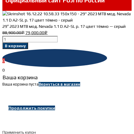
Официальный сайт FUJI по России
29″ 2023 MTB мод. Nevada 1.1 D A2-SL р. 17 цвет тёмно — серый
88,900.00
79,000.00
Р
Р
Количество
товара
В корзину
29"
2023
0
MTB
мод.
0
Nevada
Ваша корзина
1.1
Ваша корзина пуста
Вернуться в магазин
D
A2-
SL
р.
Продолжить покупки
17
цвет
тёмно
Применить купон
-