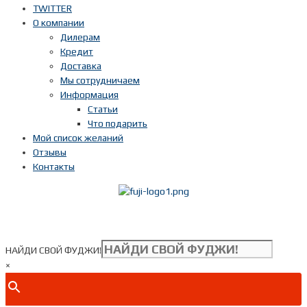
TWITTER
О компании
Дилерам
Кредит
Доставка
Мы сотрудничаем
Информация
Статьи
Что подарить
Мой список желаний
Отзывы
Контакты
Показать телефон
+ 7(***) ***-**-**
НАЙДИ СВОЙ ФУДЖИ!
×