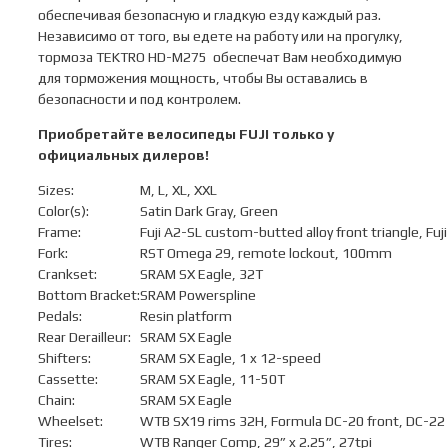
обеспечивая безопасную и гладкую езду каждый раз.
Независимо от того, вы едете на работу или на прогулку,
тормоза TEKTRO HD-M275 обеспечат Вам необходимую
для торможения мощность, чтобы Вы оставались в
безопасности и под контролем.
Приобретайте велосипеды
FUJI
только у
официальных дилеров!
Sizes:
M, L, XL, XXL
Color(s):
Satin Dark Gray, Green
Frame:
Fuji A2-SL custom-butted alloy front triangle, Fuji
Fork:
RST Omega 29, remote lockout, 100mm
Crankset:
SRAM SX Eagle, 32T
Bottom Bracket:
SRAM Powerspline
Pedals:
Resin platform
Rear Derailleur:
SRAM SX Eagle
Shifters:
SRAM SX Eagle, 1 x 12-speed
Cassette:
SRAM SX Eagle, 11-50T
Chain:
SRAM SX Eagle
Wheelset:
WTB SX19 rims 32H, Formula DC-20 front, DC-22 r
Tires:
WTB Ranger Comp, 29” x 2.25”, 27tpi