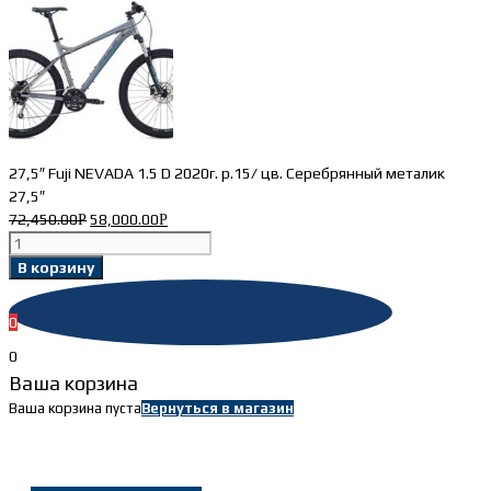
27,5″ Fuji NEVADA 1.5 D 2020г. р.15/ цв. Серебрянный металик
27,5″
72,450.00
58,000.00
Р
Р
Количество
товара
В корзину
27,5"
Fuji
0
NEVADA
1.5
0
D
Ваша корзина
2020г.
Ваша корзина пуста
Вернуться в магазин
р.15/
цв.
Серебрянный