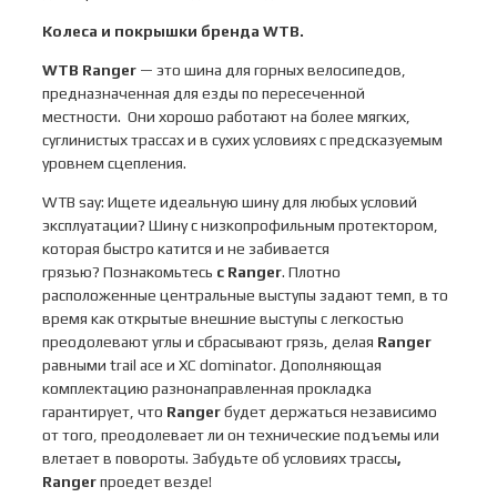
Колеса и покрышки бренда
WTB
.
WTB Ranger
— это шина для горных велосипедов,
предназначенная для езды по пересеченной
местности. Они хорошо работают на более мягких,
суглинистых трассах и в сухих условиях с предсказуемым
уровнем сцепления.
WTB say: Ищете идеальную шину для любых условий
эксплуатации? Шину с низкопрофильным протектором,
которая быстро катится и не забивается
грязью? Познакомьтесь
с Ranger
. Плотно
расположенные центральные выступы задают темп, в то
время как открытые внешние выступы с легкостью
преодолевают углы и сбрасывают грязь, делая
Ranger
равными trail ace и XC dominator. Дополняющая
комплектацию разнонаправленная прокладка
гарантирует, что
Ranger
будет держаться независимо
от того, преодолевает ли он технические подъемы или
влетает в повороты. Забудьте об условиях трассы
,
Ranger
проедет везде!