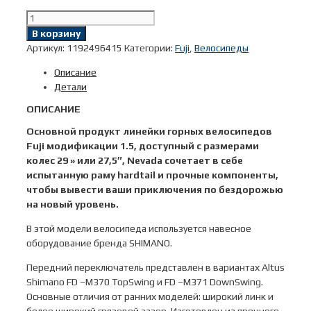
Количество
товара
В корзину
27,5"
Артикул:
1192496415
Категории:
Fuji
,
Велосипеды
Fuji
Описание
NEVADA
Детали
1.5
D
ОПИСАНИЕ
2020г.
Основной продукт линейки горных велосипедов
р.15/
Fuji модификации 1.5, доступный с размерами
цв.
колес 29 » или 27,5″, Nevada сочетает в себе
Серебрянный
испытанную раму hardtail и прочные компоненты,
металик
чтобы вывести ваши приключения по бездорожью
27,5"
на новый уровень.
В этой модели велосипеда используется навесное
оборудование бренда SHIMANO.
Передний переключатель представлен в вариантах Altus
Shimano FD –M370 TopSwing и FD –M371 DownSwing.
Основные отличия от ранних моделей: широкий линк и