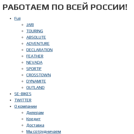
РАБОТАЕМ ПО ВСЕЙ РОССИИ!
Перейти
к
содержимому
Fuji
JARI
TOURING
ABSOLUTE
ADVENTURE
DECLARATION
FEATHER
NEVADA
SPORTIF
CROSSTOWN
DYNAMITE
OUTLAND
SE-BIKES
TWITTER
О компании
Дилерам
Кредит
Доставка
Мы сотрудничаем