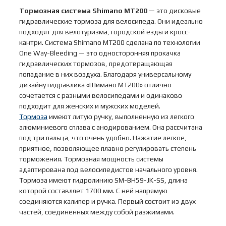
Тормозная система Shimano MT200
— это дисковые
гидравлические тормоза для велосипеда. Они идеально
подходят для велотуризма, городской езды и кросс-
кантри. Система Shimano MT200 сделана по технологии
One Way-Bleeding — это односторонняя прокачка
гидравлических тормозов, предотвращающая
попадание в них воздуха. Благодаря универсальному
дизайну гидравлика «Шимано MT200» отлично
сочетается с разными велосипедами и одинаково
подходит для женских и мужских моделей.
Тормоза
имеют литую ручку, выполненную из легкого
алюминиевого сплава с анодированием. Она рассчитана
под три пальца, что очень удобно. Нажатие легкое,
приятное, позволяющее плавно регулировать степень
торможения. Тормозная мощность системы
адаптирована под велосипедистов начального уровня.
Тормоза имеют гидролинию SM-BH59-JK-SS, длина
которой составляет 1700 мм. С ней напрямую
соединяются калипер и ручка. Первый состоит из двух
частей, соединенных между собой разжимами.