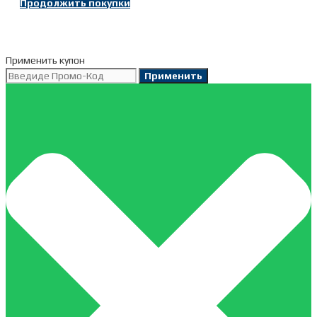
металик
Продолжить покупки
27,5"
Применить купон
Применить