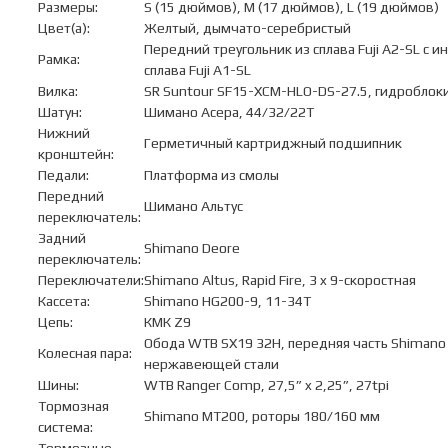
Размеры:
S (15 дюймов), M (17 дюймов), L (19 дюймов)
Цвет(а):
Желтый, дымчато-серебристый
Передний треугольник из сплава Fuji A2-SL с 
Рамка:
сплава Fuji A1-SL
Вилка:
SR Suntour SF15-XCM-HLO-DS-27.5, гидроблок
Шатун:
Шимано Асера, 44/32/22T
Нижний
Герметичный картриджный подшипник
кронштейн:
Педали:
Платформа из смолы
Передний
Шимано Альтус
переключатель:
Задний
Shimano Deore
переключатель:
Переключатели:
Shimano Altus, Rapid Fire, 3 x 9-скоростная
Кассета:
Shimano HG200-9, 11-34T
Цепь:
КМК Z9
Обода WTB SX19 32H, передняя часть Shimano 
Колесная пара:
нержавеющей стали
Шины:
WTB Ranger Comp, 27,5” x 2,25”, 27tpi
Тормозная
Shimano MT200, роторы 180/160 мм
система: