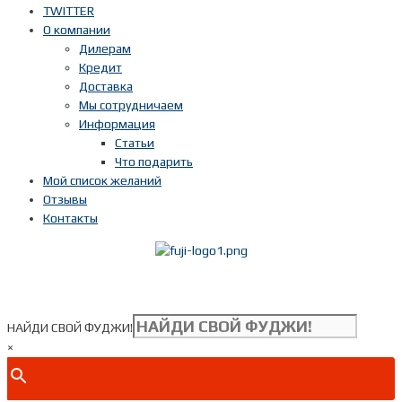
TWITTER
О компании
Дилерам
Кредит
Доставка
Мы сотрудничаем
Информация
Статьи
Что подарить
Мой список желаний
Отзывы
Контакты
Показать телефон
+ 7(***) ***-**-**
НАЙДИ СВОЙ ФУДЖИ!
×