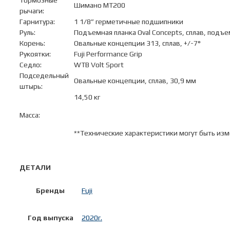
Тормозные
Шимано МТ200
рычаги:
Гарнитура:
1 1/8” герметичные подшипники
Руль:
Подъемная планка Oval Concepts, сплав, подъ
Корень:
Овальные концепции 313, сплав, +/-7°
Рукоятки:
Fuji Performance Grip
Седло:
WTB Volt Sport
Подседельный
Овальные концепции, сплав, 30,9 мм
штырь:
14,50 кг
Масса:
**Технические характеристики могут быть из
ДЕТАЛИ
Бренды
Fuji
Год выпуска
2020г.