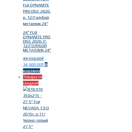
2021г.
(16)
2023г.
(21)
2024г.
(24)
2015г.
(10)
2020г.
(1)
24″ FUJI
DYNANITE PRO
DISC 2020. Р.
12/ГОЛУБОЙ
МЕТАЛЛИК 24″
Материал рамы
-
44,550.00
Р
34,000.00
В
Р
корзину
Хромомолибден
(19)
Товары со
Алюминий
(53)
скидкой
Размер рамы
-