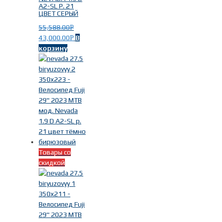
A2-SL Р. 21
ЦВЕТ СЕРЫЙ
55,588.00
Р
43,000.00
В
Р
корзину
Товары со
скидкой