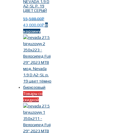
NEVADA 1.9 D
A2-SL Р. 19
ЦВЕТ СЕРЫЙ
55,588.00
Р
43,000.00
В
Р
корзину
Товары со
скидкой