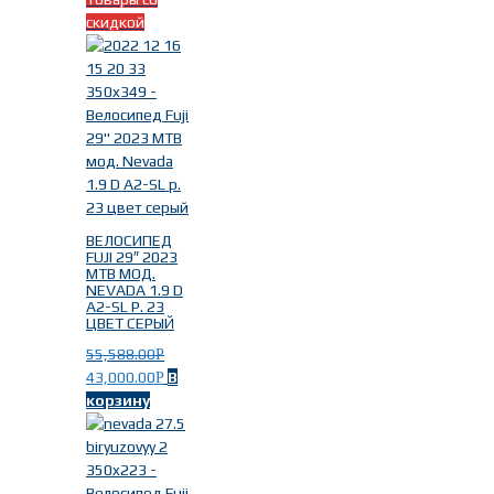
скидкой
ВЕЛОСИПЕД
FUJI 29″ 2023
MTB МОД.
NEVADA 1.9 D
A2-SL Р. 23
ЦВЕТ СЕРЫЙ
55,588.00
Р
43,000.00
В
Р
корзину