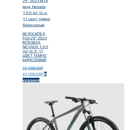
ВЕЛОСИПЕД
FUJI 29″ 2023
MTB МОД.
NEVADA 1.9 D
A2-SL Р. 17
ЦВЕТ ТЁМНО
БИРЮЗОВЫЙ
55,588.00
Р
43,000.00
В
Р
корзину