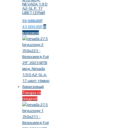
NEVADA 1.9 D
A2-SL Р. 17
ЦВЕТ СЕРЫЙ
55,588.00
Р
43,000.00
В
Р
корзину
Товары со
скидкой