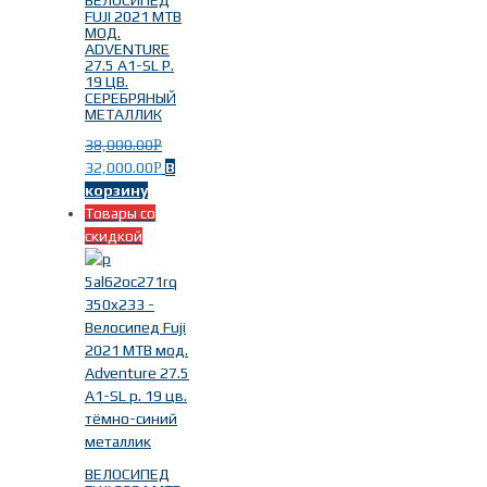
ВЕЛОСИПЕД
FUJI 2021 MTB
Шоссейные велосипеды
(13)
МОД.
ADVENTURE
27.5 A1-SL Р.
19 ЦВ.
СЕРЕБРЯНЫЙ
МЕТАЛЛИК
Пол/Возраст
-
38,000.00
Р
32,000.00
В
Р
Женские
(71)
корзину
Мужские
(67)
Товары со
Подростковые
(1)
скидкой
Велосипед на рост
-
Fuji 150-157см шоссейные
(2)
Fuji 152-163см шоссейные
(1)
ВЕЛОСИПЕД