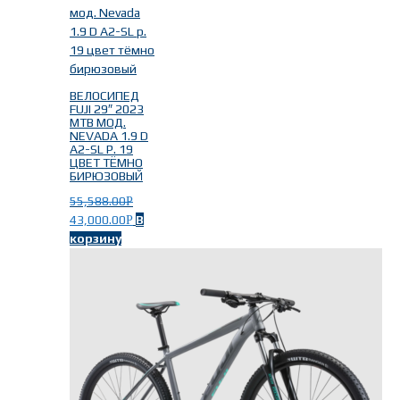
ВЕЛОСИПЕД
FUJI 29″ 2023
MTB МОД.
NEVADA 1.9 D
A2-SL Р. 19
ЦВЕТ ТЁМНО
БИРЮЗОВЫЙ
55,588.00
Р
43,000.00
В
Р
корзину