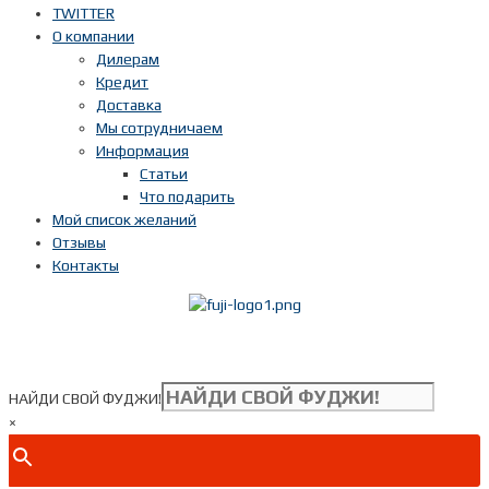
TWITTER
О компании
Дилерам
Кредит
Доставка
Мы сотрудничаем
Информация
Статьи
Что подарить
Мой список желаний
Отзывы
Контакты
Показать телефон
+ 7(***) ***-**-**
НАЙДИ СВОЙ ФУДЖИ!
×