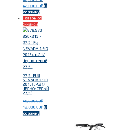
42,000.00
В
Р
корзину
Товары со
скидкой
Найти
27,5″ FUJI
NEVADA 1.9 D
2015Г. Р.21/
ЧЕРНО-СЕРЫЙ
27,5″
48,600.00
Р
42,000.00
В
Р
корзину