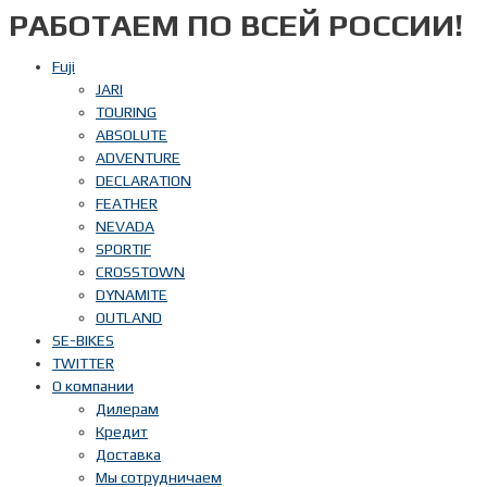
РАБОТАЕМ ПО ВСЕЙ РОССИИ!
Перейти
к
содержимому
Fuji
JARI
TOURING
ABSOLUTE
ADVENTURE
DECLARATION
FEATHER
NEVADA
SPORTIF
CROSSTOWN
DYNAMITE
OUTLAND
SE-BIKES
TWITTER
О компании
Дилерам
Кредит
Доставка
Мы сотрудничаем