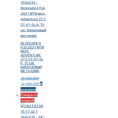
Модель
-
ВЕЛОСИПЕД
FUJI 2021 MTB
МОД.
ADVENTURE
JARI
(13)
27.5 ST A1-SL
Р. 15 ЦВ.
TOURING
(19)
БИРЮЗОВЫЙ
Absolute
(3)
МЕТАЛЛИК
Adventure
(3)
38,000.00
Р
CROSSTOWN
(4)
32,000.00
В
Р
DYNAMITE
(1)
корзину
NEVADA
(28)
Товары со
TRAVERSE
(1)
скидкой
Год выпуска
-