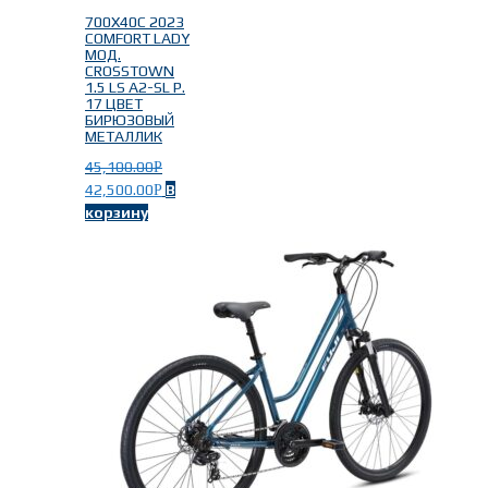
700X40C 2023
COMFORT LADY
МОД.
CROSSTOWN
1.5 LS A2-SL Р.
17 ЦВЕТ
БИРЮЗОВЫЙ
МЕТАЛЛИК
45,100.00
Р
42,500.00
В
Р
корзину